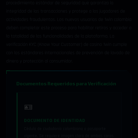
procedimiento estándar de seguridad que garantiza la
integridad de las transacciones y protege a los jugadores de
actividades fraudulentas. Los nuevos usuarios de 1win colombia
deben completar este proceso para habilitar retiros y acceder a
la totalidad de las funcionalidades de la plataforma. La
verificación KYC (Know Your Customer) de casino 1win cumple
con los estándares internacionales de prevención de lavado de
dinero y protección al consumidor.
Documentos Requeridos para Verificación
🪪
DOCUMENTO DE IDENTIDAD
Cédula de ciudadanía colombiana o pasaporte
vigente. Se requiere imagen clara de ambas caras