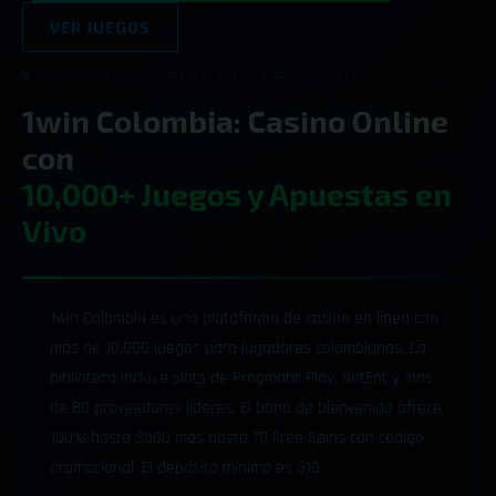
VER JUEGOS
🔒 18+ · Juega con responsabilidad · T&C aplican · Depósito mínimo $10
1win Colombia: Casino Online
con
10,000+ Juegos y Apuestas en
Vivo
1win Colombia es una plataforma de casino en línea con
más de 10,000 juegos para jugadores colombianos. La
biblioteca incluye slots de Pragmatic Play, NetEnt y más
de 80 proveedores líderes. El bono de bienvenida ofrece
100% hasta $500 más hasta 70 Free Spins con código
promocional. El depósito mínimo es $10.