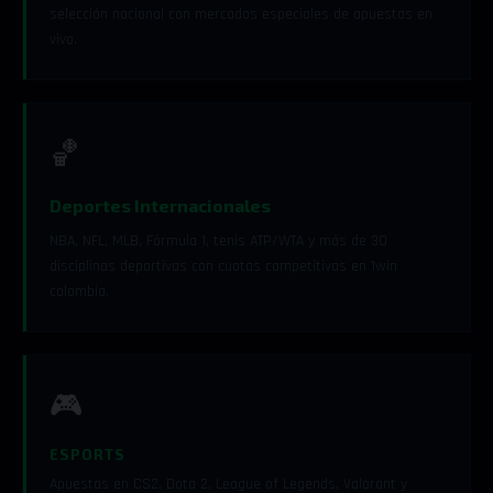
selección nacional con mercados especiales de apuestas en
vivo.
🏀
Deportes Internacionales
NBA, NFL, MLB, Fórmula 1, tenis ATP/WTA y más de 30
disciplinas deportivas con cuotas competitivas en 1win
colombia.
🎮
ESPORTS
Apuestas en CS2, Dota 2, League of Legends, Valorant y