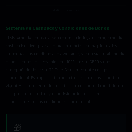
← desliza para ver más →
Sistema de Cashback y Condiciones de Bonos
El sistema de bonos de 1win colombia incluye un programa de
cashback activo que recompensa la actividad regular de los
jugadores. Las condiciones de wagering varían según el tipo de
bono: el bono de bienvenida del 100% hasta $500 viene
acompañado de hasta 70 Free Spins mediante código
promocional. Es importante consultar los términos específicos
vigentes al momento del registro para conocer el multiplicador
de apuesta requerido, ya que 1win online actualiza
periódicamente sus condiciones promocionales.
🎁