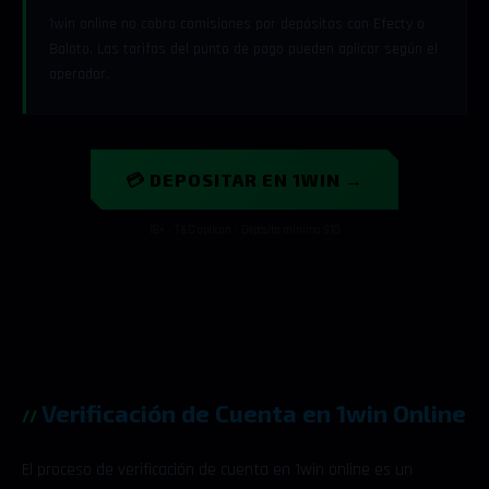
1win online no cobra comisiones por depósitos con Efecty o
Baloto. Las tarifas del punto de pago pueden aplicar según el
operador.
💳 DEPOSITAR EN 1WIN →
18+ · T&C aplican · Depósito mínimo $10
Verificación de Cuenta en 1win Online
El proceso de verificación de cuenta en 1win online es un