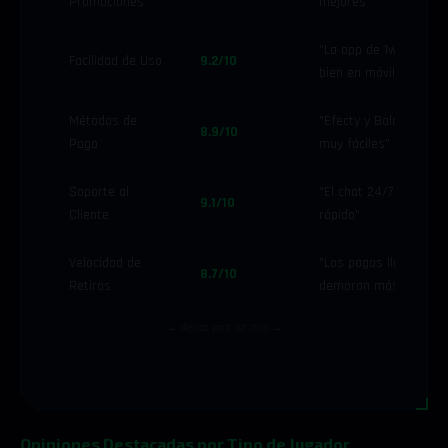
Promociones
mejores"
"La app de 1win colom
Facilidad de Uso
9.2/10
bien en móvil"
Métodos de
"Efecty y Baloto hace
8.9/10
Pago
muy fáciles"
Soporte al
"El chat 24/7 de 1win 
9.1/10
Cliente
rápido"
Velocidad de
"Los pagos llegan bie
8.7/10
Retiros
demoran más"
← desliza para ver más →
Opiniones Destacadas por Tipo de Jugador