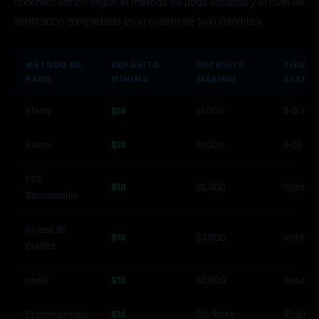
máximos varían según el método de pago utilizado y el nivel de
verificación completado en la cuenta de 1win colombia.
MÉTODO DE
DEPÓSITO
DEPÓSITO
TIEMPO
PAGO
MÍNIMO
MÁXIMO
ACREDI
Efecty
$10
$1,000
5-15 min
Baloto
$10
$1,000
5-20 mi
PSE
$10
$5,000
Instant
Bancolombia
Tarjeta de
$10
$3,000
Instant
Crédito
Nequi
$10
$2,000
Instant
Criptomonedas
$10
Sin límite
10-30 mi