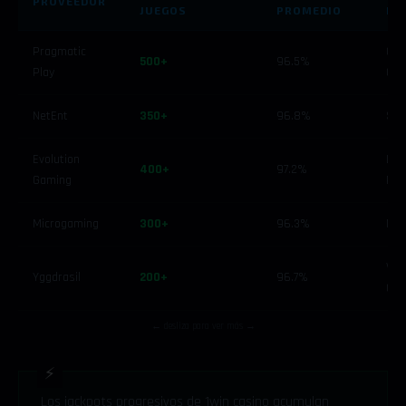
PROVEEDOR
JUEGOS
PROMEDIO
PO
Pragmatic
Gat
500+
96.5%
Play
Oly
NetEnt
350+
96.8%
Sta
Evolution
Lig
400+
97.2%
Gaming
Rou
Microgaming
300+
96.3%
Meg
Val
Yggdrasil
200+
96.7%
God
← desliza para ver más →
Los jackpots progresivos de 1win casino acumulan