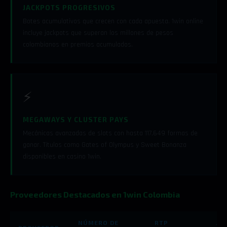
JACKPOTS PROGRESIVOS
Botes acumulativos que crecen con cada apuesta. 1win online
incluye jackpots que superan los millones de pesos
colombianos en premios acumulados.
⚡
MEGAWAYS Y CLUSTER PAYS
Mecánicas avanzadas de slots con hasta 117,649 formas de
ganar. Títulos como Gates of Olympus y Sweet Bonanza
disponibles en casino 1win.
Proveedores Destacados en 1win Colombia
NÚMERO DE
RTP
JU