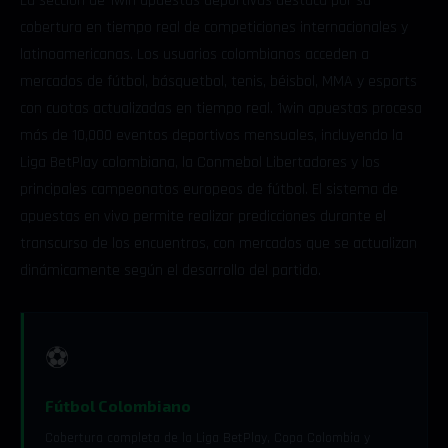
La sección de 1win apuestas deportivas destaca por su
cobertura en tiempo real de competiciones internacionales y
latinoamericanas. Los usuarios colombianos acceden a
mercados de fútbol, básquetbol, tenis, béisbol, MMA y esports
con cuotas actualizadas en tiempo real. 1win apuestas procesa
más de 10,000 eventos deportivos mensuales, incluyendo la
Liga BetPlay colombiana, la Conmebol Libertadores y los
principales campeonatos europeos de fútbol. El sistema de
apuestas en vivo permite realizar predicciones durante el
transcurso de los encuentros, con mercados que se actualizan
dinámicamente según el desarrollo del partido.
⚽
Fútbol Colombiano
Cobertura completa de la Liga BetPlay, Copa Colombia y