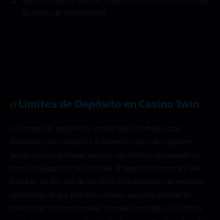
Algunos usuarios solicitan mayor claridad en los términos de
los bonos de 1win colombia.
Límites de Depósito en Casino 1win
Los límites de depósito en casino 1win Colombia están
diseñados para adaptarse a diferentes tipos de jugadores,
desde quienes prefieren apostar con montos conservadores
hasta los jugadores de alto nivel. El depósito mínimo en 1win
online es de $10, una de las cifras más accesibles del mercado
colombiano, lo que permite a nuevos usuarios explorar la
plataforma sin comprometer grandes cantidades. Los límites