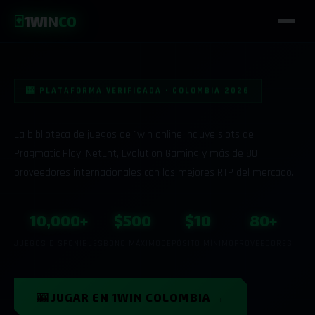
🃏
1WIN
CO
🎰 PLATAFORMA VERIFICADA · COLOMBIA 2026
La biblioteca de juegos de 1win online incluye slots de
Pragmatic Play, NetEnt, Evolution Gaming y más de 80
proveedores internacionales con los mejores RTP del mercado.
10,000+
$500
$10
80+
JUEGOS DISPONIBLES
BONO MÁXIMO
DEPÓSITO MÍNIMO
PROVEEDORES
🎰 JUGAR EN 1WIN COLOMBIA →